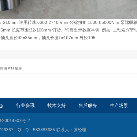
0mm 许用转速:6300-2740r/min 公称扭矩:1500-85000N.m 泵端
85mm 长度范围:32-100mm 订货、询盘出示数据举例: 例如: 主动端:
孔直径d2=35mm，轴孔长度L=107mm 外径105
性膜片联轴器
态
行业资讯
技术支持
售后服务
生产场景
备20014503号-2
796367 Q Q：583883685 联系人：张经理