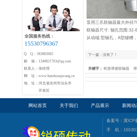
泵用三爪联轴器最大外径75-21
联轴器尺寸: 轴孔范围:32-
全国服务热线：
从动端:型轴孔，A型键槽，轴
15530796367
Q Q：583883685
下一篇：没有了！
邮 箱：1340821763@qq.com
联系人：张经理
关键字：
蛇形弹簧联轴器
弹
网 址：www.lianzhouqiwang.cn
地 址：河北省沧州市泊头市
开发区
网站首页
关于我们
产品展示
新闻动
备案号：
冀ICP
手 机：15530