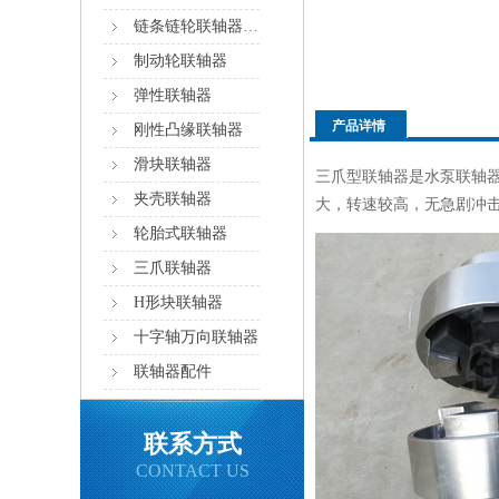
链条链轮联轴器,滚子链联轴器
制动轮联轴器
弹性联轴器
产品详情
刚性凸缘联轴器
滑块联轴器
三爪型联轴器
是水泵联轴
夹壳联轴器
大，转速较高，无急剧冲击
轮胎式联轴器
三爪联轴器
H形块联轴器
十字轴万向联轴器
联轴器配件
联系方式
CONTACT US