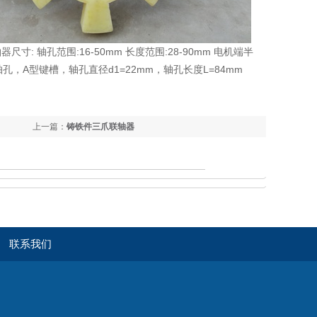
联轴器尺寸: 轴孔范围:16-50mm 长度范围:28-90mm 电机端半
Y型轴孔，A型键槽，轴孔直径d1=22mm，轴孔长度L=84mm
上一篇：
铸铁件三爪联轴器
联系我们