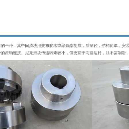
器的一种，其中间滑块用夹布胶木或聚氨酯制成，质量轻，结构简单，安
的两轴连接。尼龙滑块传递转矩较小，但更宜于高速运转，且不需润滑，水泵