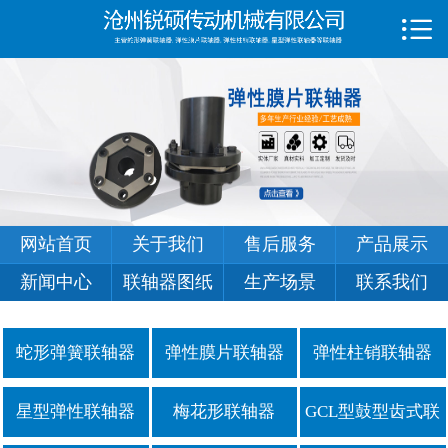

首页

关于我们
售后服务
产品展示
新闻中心
网站首页
关于我们
售后服务
产品展示
联轴器图纸
新闻中心
联轴器图纸
生产场景
联系我们
生产场景
蛇形弹簧联轴器
弹性膜片联轴器
弹性柱销联轴器
联系我们
星型弹性联轴器
梅花形联轴器
GCL型鼓型齿式联